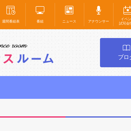
イベ
週間番組表
番組
ニュース
アナウンサー
試写会
ブロ