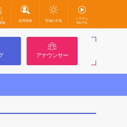
ント
ミヤテレ
採用情報
宮城の天気
情報
MoTTo
グ
アナウンサー