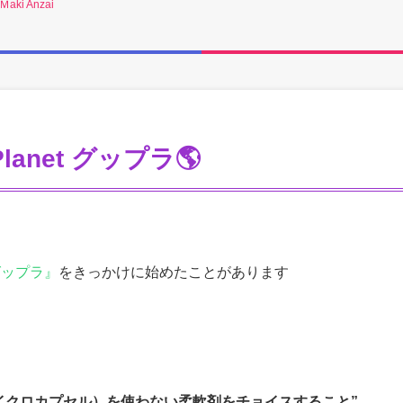
Ｍaki Anzai
 Planet グップラ🌎
t グップラ』
をきっかけに始めたことがあります
イクロカプセル）を使わない柔軟剤をチョイスすること”