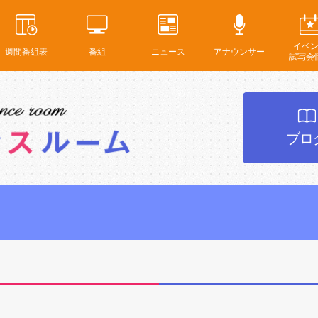
イベ
週間番組表
番組
ニュース
アナウンサー
試写会
ブロ