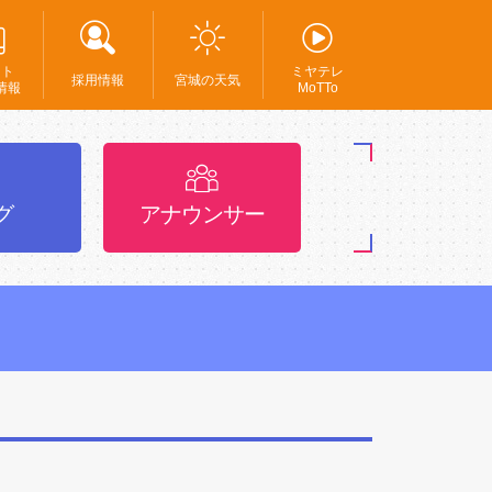
ント
ミヤテレ
採用情報
宮城の天気
情報
MoTTo
グ
アナウンサー