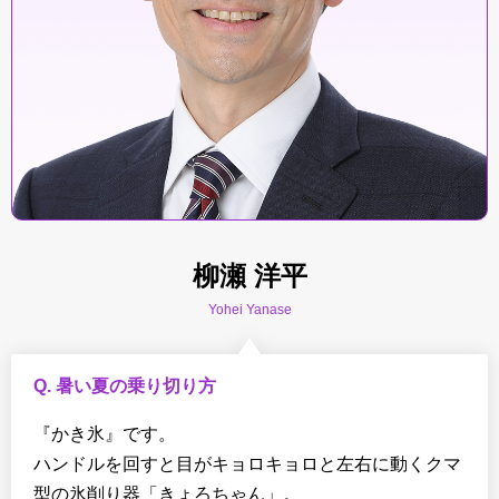
柳瀬 洋平
Yohei Yanase
Q. 暑い夏の乗り切り方
『かき氷』です。
ハンドルを回すと目がキョロキョロと左右に動くクマ
型の氷削り器「きょろちゃん」。