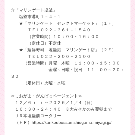
☆「マリンゲート塩釜」
塩釜市港町１－４－１
★「マリンゲート セレクトマーケット」（１Ｆ）
ＴＥＬ０２２－３６１－１５４０
（営業時間）１０：００～１６：００
（定休日）不定休
★「廻鮮寿司 塩釜港 マリンゲート店」（２Ｆ）
ＴＥＬ０２２－２００－２１００
（営業時間）月曜・木曜 １１：００～１５：００
金曜～日曜・祝日 １１：００～２０：
３０
（定休日）火曜・水曜
≪しおがま・がんばっページェント≫
１２／６（土）～２０２６／１／４（日）
１６：３０～２４：４０ ※大みそかのみ翌朝まで
ＪＲ本塩釜前ロータリー
（ＨＰ）
https://kankoubussan.shiogama.miyagi.jp/