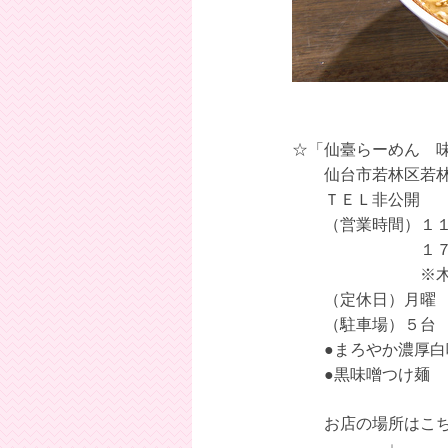
☆「仙臺らーめん 
仙台市若林区若林
ＴＥＬ非公開
（営業時間）１１：
１７：３０～
※木曜は昼
（定休日）月曜 
（駐車場）５台
●まろやか濃厚白
●黒味噌つけ麺 
お店の場所はこ