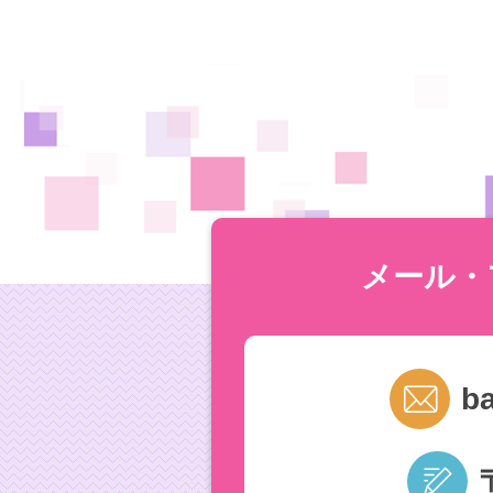
メール・
b