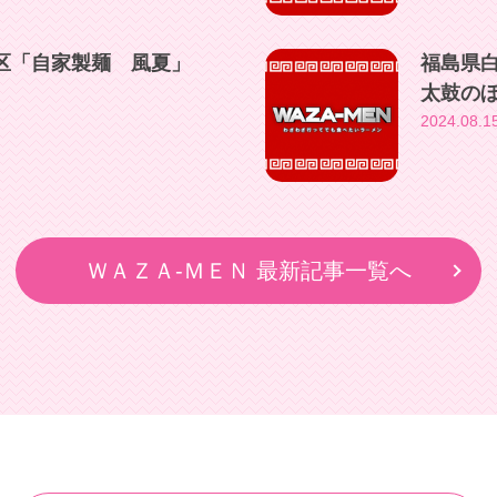
区「自家製麺 風夏」
福島県
太鼓の
2024.08.1
ＷＡＺＡ-ＭＥＮ 最新記事一覧へ