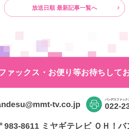
放送日順 最新記事一覧へ
ファックス・お便り等
お待ちして
バンデスファック
andesu@mmt-tv.co.jp
022-2
〒983-8611
ミヤギテレビ ＯＨ！バ