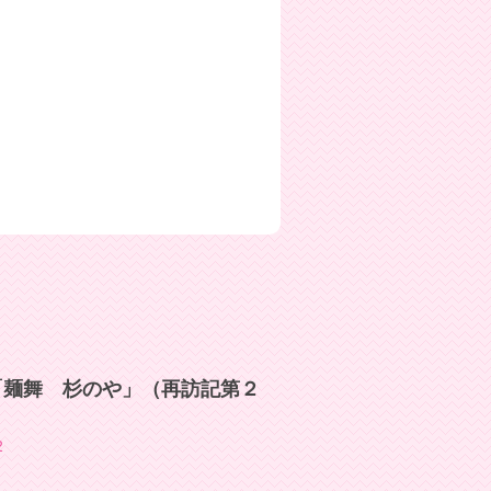
「麺舞 杉のや」（再訪記第２
2