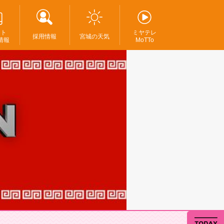
ント
ミヤテレ
採用情報
宮城の天気
情報
MoTTo