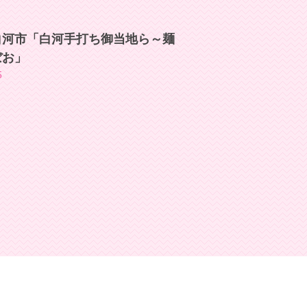
白河市「白河手打ち御当地ら～麺
ぼお」
5