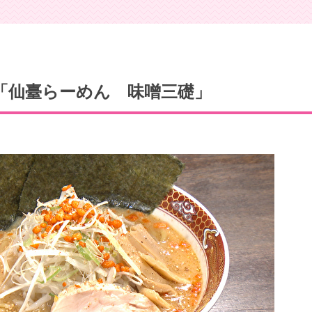
「仙臺らーめん 味噌三礎」