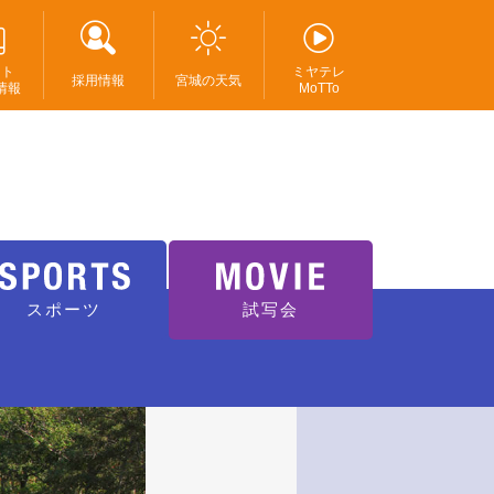
ント
ミヤテレ
採用情報
宮城の天気
情報
MoTTo
スポーツ
試写会