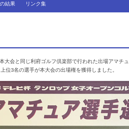
の結果
リンク集
月）、本大会と同じ利府ゴルフ倶楽部で行われた出場アマチ
、上位3名の選手が本大会の出場権を獲得しました。