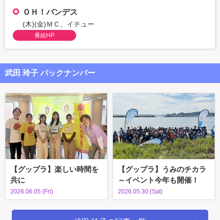
ＯＨ！バンデス
(木)(金)ＭＣ、イチュー
番組HP
武田 玲子 バックナンバー
【グップラ】楽しい時間を
【グップラ】うみのチカラ
共に
～イベント今年も開催！
2026.06.05 (Fri)
2026.05.30 (Sat)