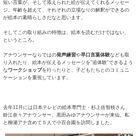
短い言葉が、そして添えられた絵が伝えてくれるメッセー
ジ。年齢を超えて、それぞれの立場なりの解釈ができるの
が絵本の素晴らしさだなと思います。
そしてこの取り組みの特徴は、絵本を読むだけではない、
というところ。
アナウンサーならではの
発声練習
や
早口言葉体験
なども取
り入れたり、絵本が伝えるメッセージを"追体験"できるよう
な
ワークショップ
を行ったりと、子どもたちとのコミュニ
ケーションを重視しています。
去年11月には日本テレビの絵本専門士・杉上佐智枝さん、
鈴江奈々アナウンサー、黒田みゆアナウンサーが来仙。私
と柳瀬アナ含めて５人で小百合園を訪問しました。