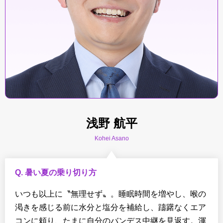
浅野 航平
Kohei Asano
Q. 暑い夏の乗り切り方
いつも以上に〝無理せず〟。睡眠時間を増やし、喉の
渇きを感じる前に水分と塩分を補給し、躊躇なくエア
コンに頼り、たまに自分のバンデス中継を見返す。渾