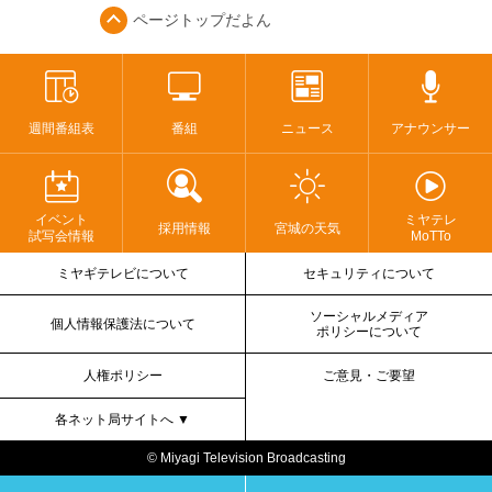
ページトップ
だよん
週間番組表
番組
ニュース
アナウンサー
イベント
ミヤテレ
採用情報
宮城の天気
試写会情報
MoTTo
ミヤギテレビについて
セキュリティについて
ソーシャルメディア
個人情報保護法について
ポリシーについて
人権ポリシー
ご意見・ご要望
各ネット局サイトへ ▼
© Miyagi Television Broadcasting