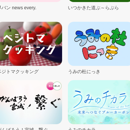
バン news every.
いつかきた道ぶ～らぶら
ベジトマクッキング
うみの杜にっき
がんばろう！宮城 繋ぐ
うみのチカラ