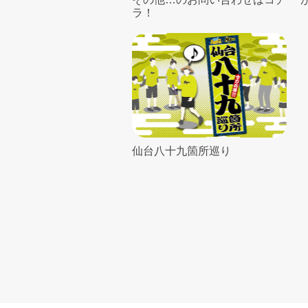
ラ！
仙台八十九箇所巡り