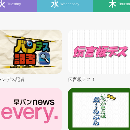
火
水
木
Tue
sday
Wed
nesday
Thu
rsd
バンデス記者
伝言板デス！