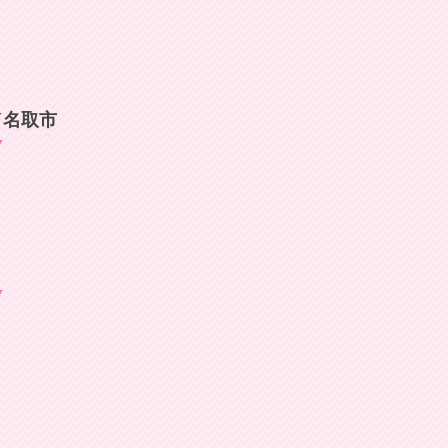
／名取市
7
7