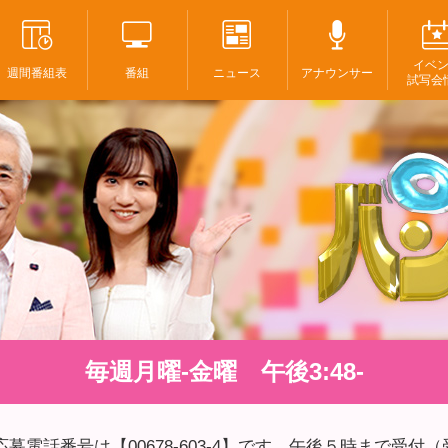
イベ
週間番組表
番組
ニュース
アナウンサー
試写会
毎週月曜-金曜 午後3:48-
募電話番号は【00678-603-4】です。午後５時まで受