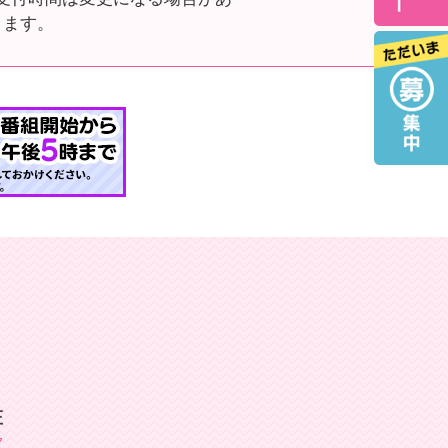
ります。
庄
7