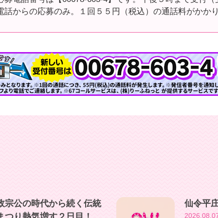
電話からの応募のみ。１回５５円（税込）の通話料がかか
政宗公の時代から続く伝統
仙令平
まつり熱気増す２日目！
2026.08.0