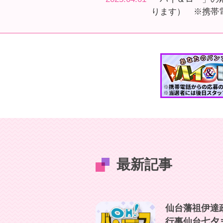
ります） ※携帯
最新記事
仙台藩祖伊達
行事仙台七夕