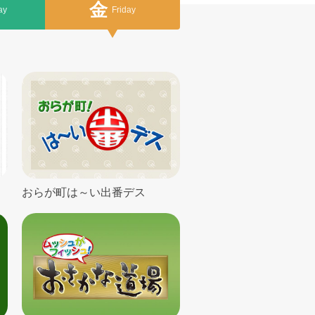
金
ay
Fri
day
おらが町は～い出番デス