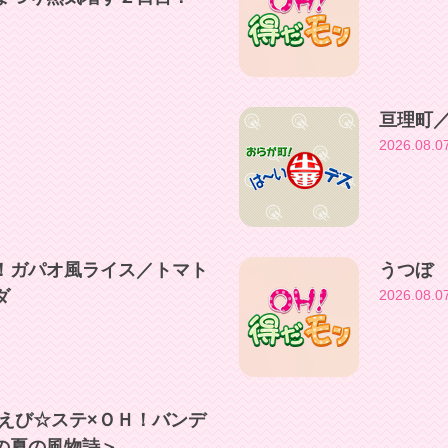
亘理町
2026.08.0
！ガパオ風ライス／トマト
うつぼ
ダ
2026.08.0
 えび☆ステ×ＯＨ！バンデ
の夏の風物詩＞