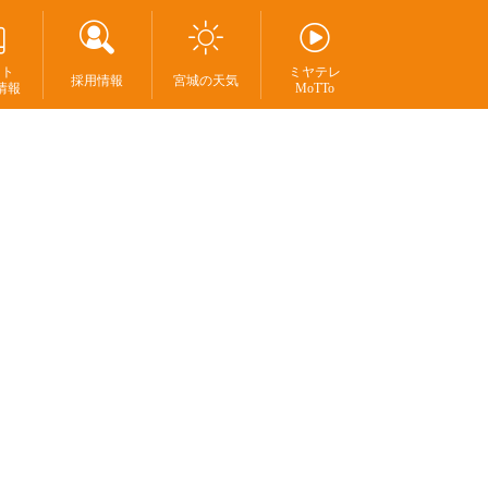
ント
ミヤテレ
採用情報
宮城の天気
情報
MoTTo