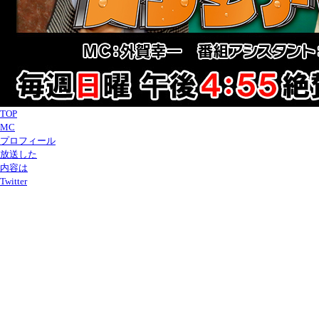
TOP
MC
プロフィール
放送した
内容は
Twitter
放送した内容は
2020年9月27日(日)に放送した内容は
ときめきみらいスタジアム ～スポーツジュニアを応援～
悠奈が今回お邪魔したのは、荒町小学校のドッジボールチーム
『荒町フェニ
部員は2年生から6年生までの11人。去年夏の県大会で優勝し、チーム創立3
そして今回は特別に監督・コーチとＯＢの中学生にも協力してもらい、