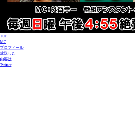
TOP
MC
プロフィール
放送した
内容は
Twitter
放送した内容は
2021年8月29日(日)に放送した内容は
聖ウルスラ学院英智高 「感謝の思い」で連覇めざす
今年2年ぶりに開催されたインターハイ。
男子バドミントン競技には、聖ウルスラ学院英智高校が11大会連続11回目の
出場。
深井キャプテン
「練習の成果をしっかり発揮したいし、自分たちのプレーを
して優勝目指して頑張ります」
インターハイの団体戦は、ダブルス2つ、シングルス3つで行われ、先に3勝
したチームが勝利。大会連覇を狙うウルスラ、迎えた3回戦・・・