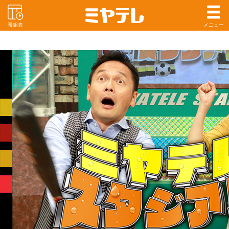
番組表
メニュー
ミヤテレが日曜夕方に全力で送る
スポーツてんこもりの30分生放送!!