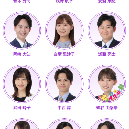
青木 秀尚
浅野 航平
安斎 摩紀
岡崎 大知
白壁 里沙子
瀬藤 亮太
武田 玲子
中西 涼
蜂谷 由梨奈