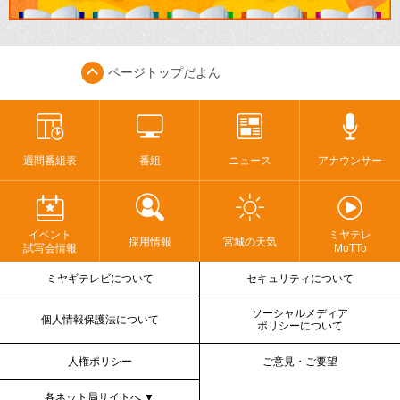
ページトップ
だよん
週間番組表
番組
ニュース
アナウンサー
イベント
ミヤテレ
採用情報
宮城の天気
試写会情報
MoTTo
ミヤギテレビについて
セキュリティについて
ソーシャルメディア
個人情報保護法について
ポリシーについて
人権ポリシー
ご意見・ご要望
各ネット局サイトへ ▼