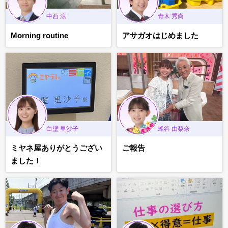
中西 涼
青木 秀尚
Morning routine
アサガオはじめました
白壁 里沙子
蜂谷 由梨奈
ミヤネ屋ありがとうござい
ご報告
ました！