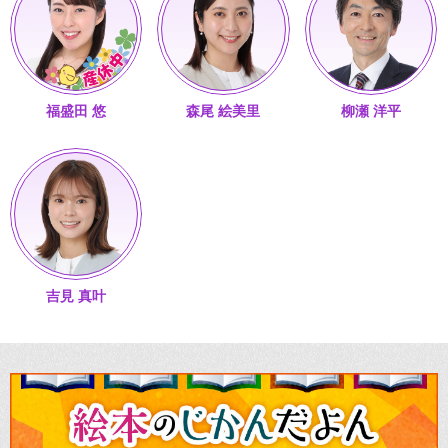
福盛田 悠
森尾 絵美里
柳瀬 洋平
吉見 真叶