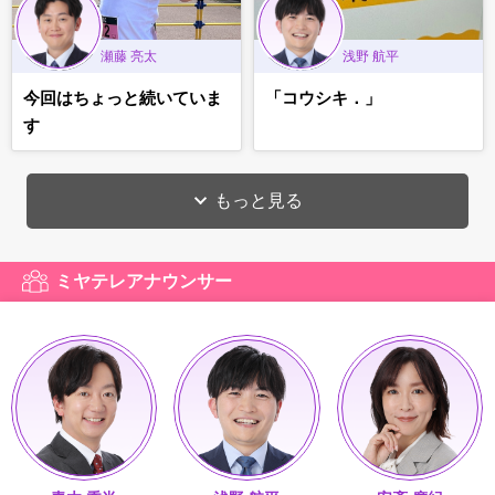
瀬藤 亮太
浅野 航平
今回はちょっと続いていま
「コウシキ．」
す
もっと見る
ミヤテレアナウンサー