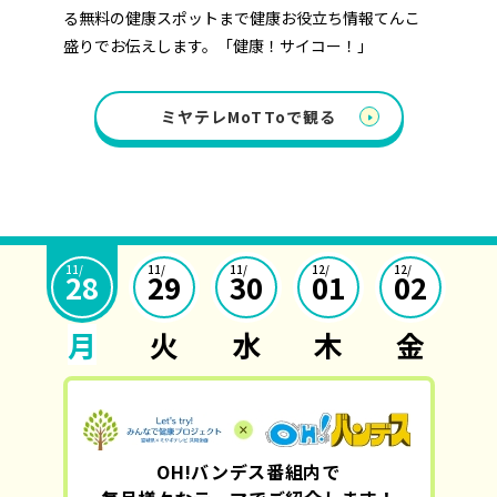
る無料の健康スポットまで健康お役立ち情報てんこ
盛りでお伝えします。「健康！サイコー！」
ミヤテレMoTToで観る
11/
11/
11/
12/
12/
28
29
30
01
02
OH!バンデス番組内で