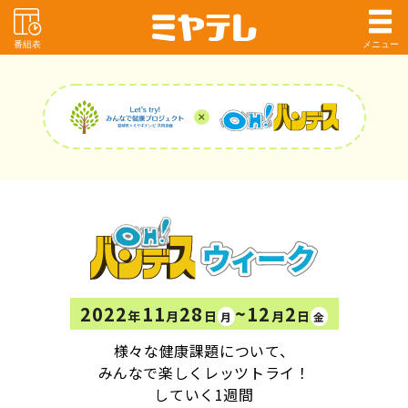
番組表
メニュー
2022
11
28
~12
2
年
月
日
月
日
月
金
様々な健康課題について、
みんなで楽しくレッツトライ！
していく1週間